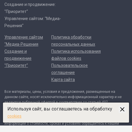
Создание и продвижение:
"Приоритет"
Управление сайтом: "Медиа-
Решения"
Управление сайтом
Политика обработки
"Медиа-Решения
персональных данных
Создание и
Политика использования
продвижение
файлов cookies
"Приоритет"
Пользовательское
соглашение
Карта сайта
Все материалы, цены, условия и предложения, размещенные на
данном сайте, носят исключительно информационный характер и не
являются публичной офертой в соответствии со статьей 437
Гражданского кодекса Российской Федерации. Договор может быть
Используя сайт, вы соглашаетесь на обработку
составлен только после индивидуального согласования всех деталей
cookies
и оформляется в письменном виде. Для получения точной
информации о стоимости, сроках и условиях обращайтесь к нашим
менеджерам по контактным телефонам или через форму обратной